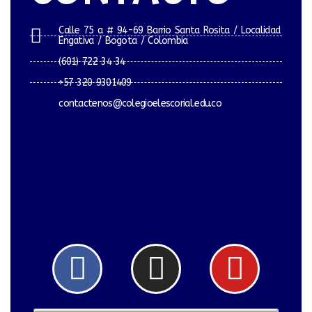
Calle 75 a # 94-69 Barrio Santa Rosita / Localidad
Engativa / Bogota / Colombia
(601) 722 34 34
+57 320 9301409
contactenos@colegioelescorial.edu.co
Facebook
Instagram
Yout