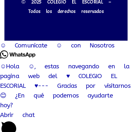
© 2025 COLEGIO EL ESCORIAL –
Todos los derechos reservados
☺ Comunicate ☺ con Nosotros
☺Hola ☺, estas navegando en la
pagina web del ♥ COLEGIO EL
ESCORIAL ♥--- Gracias por visitarnos
😊 ¿En qué podemos ayudarte
hoy?
Abrir chat