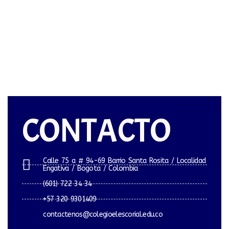
CONTACTO
Calle 75 a # 94-69 Barrio Santa Rosita / Localidad
Engativa / Bogota / Colombia
(601) 722 34 34
+57 320 9301409
contactenos@colegioelescorial.edu.co