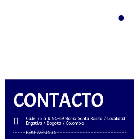
Menú
CONTACTO
Calle 75 a # 94-69 Barrio Santa Rosita / Localidad
Engativa / Bogota / Colombia
(601) 722 34 34