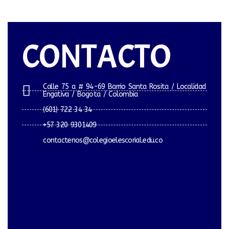
CONTACTO
Calle 75 a # 94-69 Barrio Santa Rosita / Localidad
Engativa / Bogota / Colombia
(601) 722 34 34
+57 320 9301409
contactenos@colegioelescorial.edu.co