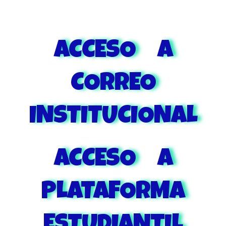
aCCESO A
CORREO
INSTITUCIONAL
ACCESO A
PLATAFORMA