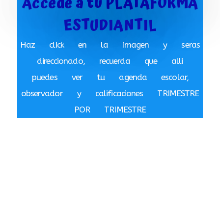
Accede a tu PLATAFORMA
ESTUDIANTIL
Haz click en la imagen y seras
direccionado, recuerda que alli
puedes ver tu agenda escolar,
observador y calificaciones TRIMESTRE
POR TRIMESTRE