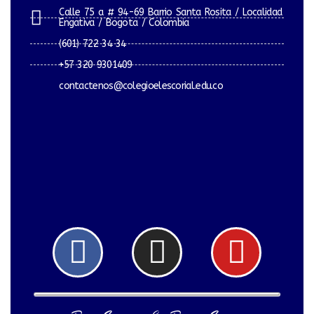
Calle 75 a # 94-69 Barrio Santa Rosita / Localidad
Engativa / Bogota / Colombia
(601) 722 34 34
+57 320 9301409
contactenos@colegioelescorial.edu.co
Facebook
Instagram
Yout