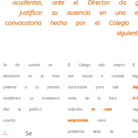
acudientes, ante el Director de 
justificar su ausencia en una 
convocatoria hecha por el Colegio
siguient
Se da cuando un
El Colegio solo acepta
El
estudiante no se hace
una excusa o concede
ll
presente a la jornada
autorización para salir
de
académica. La inasistencia
antes de la hora
6+
sólo se justifica
ordinaria,
en casos
re
cuando:
excepcionales
, como
l
problemas serios de
en
∴
Se