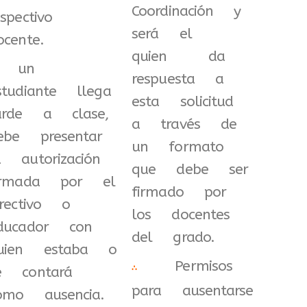
Coordinación y
espectivo
será el
ocente.
quien da
i un
respuesta a
studiante llega
esta solicitud
arde a clase,
a través de
ebe presentar
un formato
a autorización
que debe ser
irmada por el
firmado por
irectivo o
los docentes
ducador con
del grado.
uien estaba o
Permisos
∴
e contará
para ausentarse
omo ausencia.